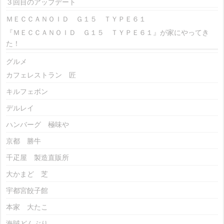
３回目のアップデート
ＭＥＣＣＡＮＯＩＤ Ｇ１５ ＴＹＰＥ６１
『ＭＥＣＣＡＮＯＩＤ Ｇ１５ ＴＹＰＥ６１』が家にやってき
た！
グルメ
カフェレストラン 匠
キルフェボン
デルレイ
ハンバーグ 極味や
京都 勝牛
千疋屋 製造直販所
大かまど 芝
宇都宮餃子館
本家 大たこ
海賊どんぶり