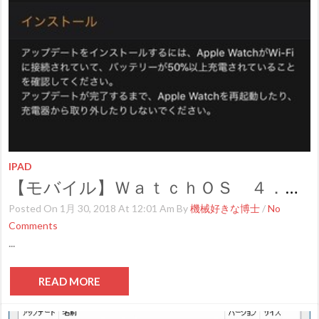
IPAD
【モバイル】ＷａｔｃｈＯＳ ４．２．２提供開始
Posted On 1月 30, 2018 At 12:01 Am By
機械好きな博士
/
No
Comments
...
READ MORE