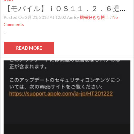
【モバイル】ｉＯＳ１１．２．６提供開始
Posted On 2月 21, 2018 At 12:02 Am By
機械好きな博士
/
No
Comments
...
READ MORE