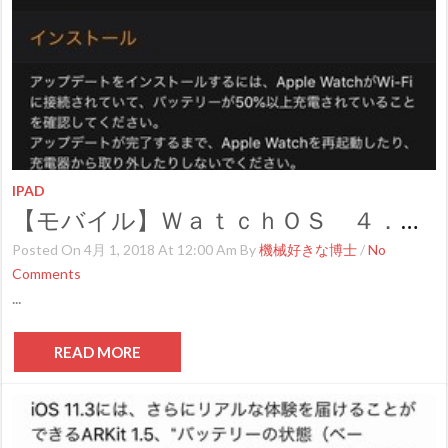
IPAD
【モバイル】ＷａｔｃｈＯＳ ４．３提供開始
Posted On 4月 1, 2018 At 12:00 Am By
機械好きな博士
/
No
Comments
...
READ MORE