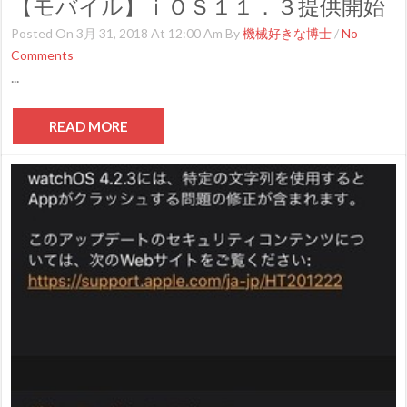
【モバイル】ｉＯＳ１１．３提供開始
Posted On 3月 31, 2018 At 12:00 Am By
機械好きな博士
/
No
Comments
...
READ MORE