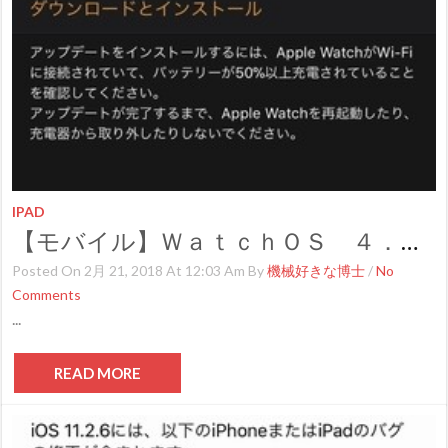
IPAD
【モバイル】ＷａｔｃｈＯＳ ４．２．３提供開始
Posted On 2月 21, 2018 At 12:03 Am By
機械好きな博士
/
No
Comments
...
READ MORE