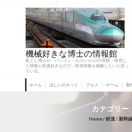
機械好きな博士の情報館
私くし博士が、パソコン・audio-visualの実験・研究し
た情報と鉄道好きなので、鉄道情報を掲載したいと思っ
ている。
ホーム
ほしいのネット
グルメ
ゲーム
製
カテゴリー
Home
鉄道
新幹