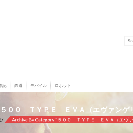
作記
鉄道
モバイル
ロボット
: ５００ ＴＹＰＥ ＥＶＡ（エヴァンゲ
線
Archive By Category "５００ ＴＹＰＥ ＥＶＡ（