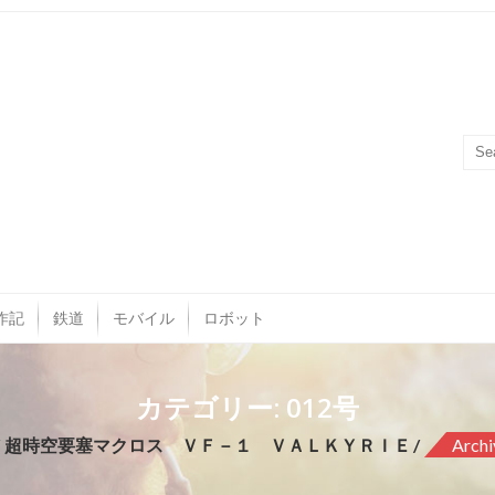
作記
鉄道
モバイル
ロボット
カテゴリー: 012号
超時空要塞マクロス ＶＦ－１ ＶＡＬＫＹＲＩＥ
Archi