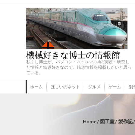
機械好きな博士の情報館
私くし博士が、パソコン・audio-visualの実験・研究し
た情報と鉄道好きなので、鉄道情報を掲載したいと思っ
ている。
ホーム
ほしいのネット
グルメ
ゲーム
製
Home
図工室
製作記