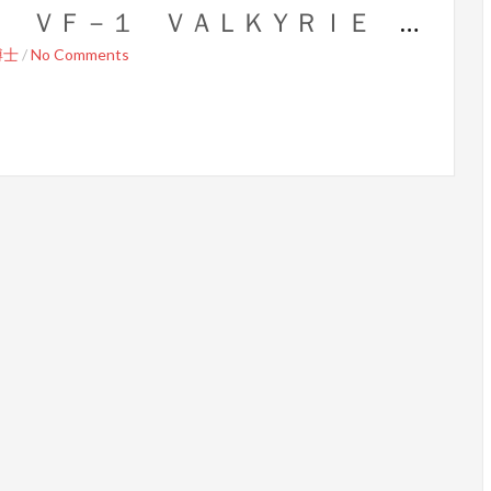
【製作記】超時空要塞マクロス ＶＦ－１ ＶＡＬＫＹＲＩＥ 第１２号
博士
/
No Comments