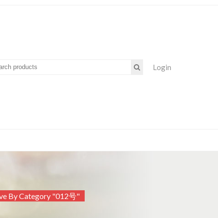
Login
ve By Category "012号"