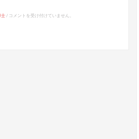
【鉄
博士
/
コメントを受け付けていません。
道】
し
ま
ん
ト
ロ
ッ
コ
は