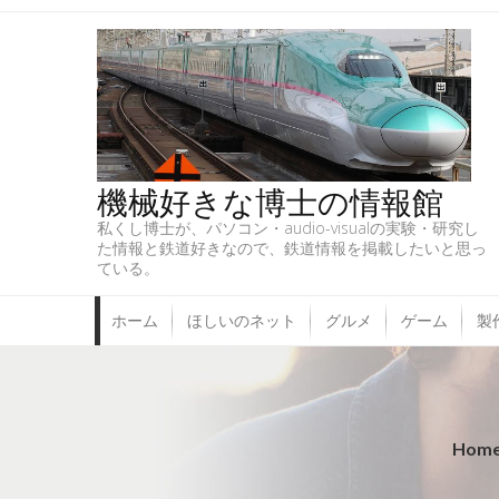
機械好きな博士の情報館
私くし博士が、パソコン・audio-visualの実験・研究し
た情報と鉄道好きなので、鉄道情報を掲載したいと思っ
ている。
ホーム
ほしいのネット
グルメ
ゲーム
製
Hom