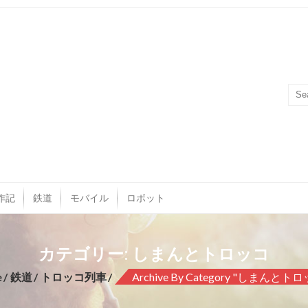
作記
鉄道
モバイル
ロボット
カテゴリー: しまんとトロッコ
e
鉄道
トロッコ列車
Archive By Category "しまんとト