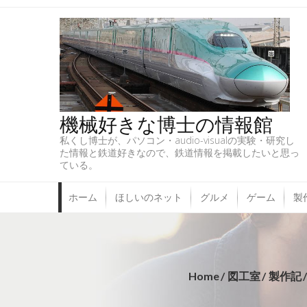
機械好きな博士の情報館
私くし博士が、パソコン・audio-visualの実験・研究し
た情報と鉄道好きなので、鉄道情報を掲載したいと思っ
ている。
ホーム
ほしいのネット
グルメ
ゲーム
製
Home
図工室
製作記