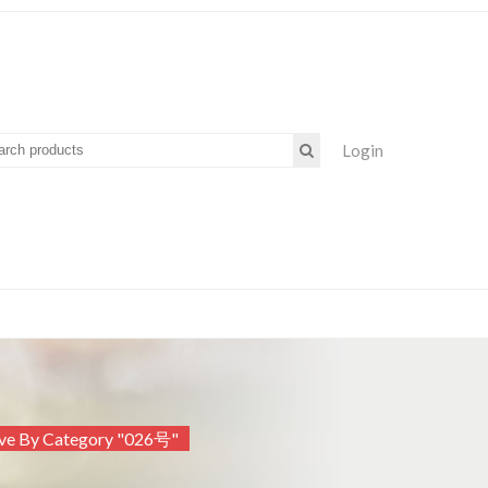
Login
ve By Category "026号"