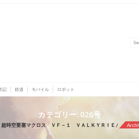
作記
鉄道
モバイル
ロボット
カテゴリー: 026号
超時空要塞マクロス ＶＦ－１ ＶＡＬＫＹＲＩＥ
Archi