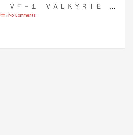
【製作記】超時空要塞マクロス ＶＦ－１ ＶＡＬＫＹＲＩＥ 第２６号
博士
/
No Comments