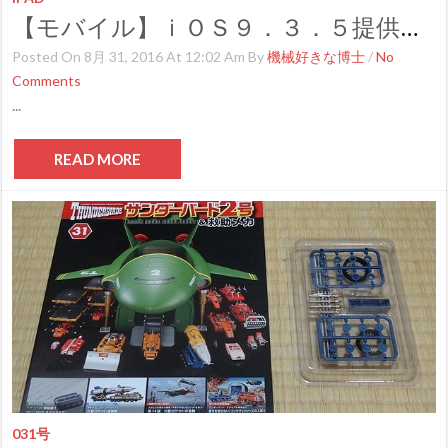
【モバイル】ｉＯＳ９．３．５提供開始
Posted On 8月 31, 2016 At 12:02 Am By
機械好きな博士
/
No
Comments
...
READ MORE
031号