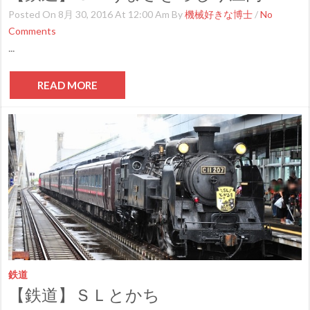
Posted On 8月 30, 2016 At 12:00 Am By
機械好きな博士
/
No
Comments
...
READ MORE
鉄道
【鉄道】ＳＬとかち