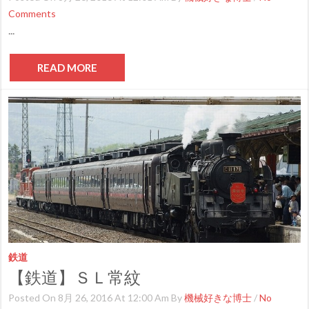
Comments
...
READ MORE
鉄道
【鉄道】ＳＬ常紋
Posted On 8月 26, 2016 At 12:00 Am By
機械好きな博士
/
No