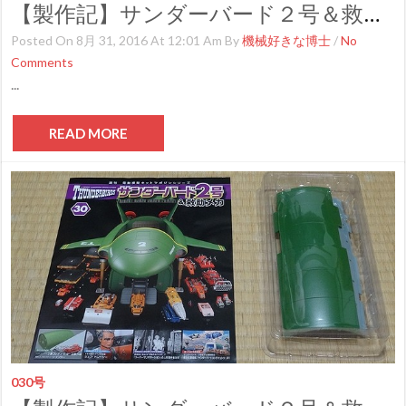
【製作記】サンダーバード２号＆救助メカ 第３１号
Posted On 8月 31, 2016 At 12:01 Am By
機械好きな博士
/
No
Comments
...
READ MORE
030号