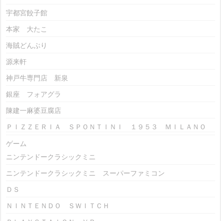
宇都宮餃子館
本家 大たこ
海賊どんぶり
源来軒
神戸牛専門店 新泉
銀座 フォアグラ
陳建一麻婆豆腐店
ＰＩＺＺＥＲＩＡ ＳＰＯＮＴＩＮＩ １９５３ ＭＩＬＡＮＯ
ゲーム
ニンテンドークラシックミニ
ニンテンドークラシックミニ スーパーファミコン
ＤＳ
ＮＩＮＴＥＮＤＯ ＳＷＩＴＣＨ