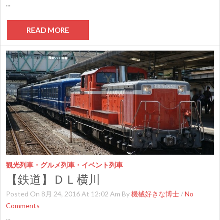
...
READ MORE
観光列車・グルメ列車・イベント列車
【鉄道】ＤＬ横川
Posted On 8月 24, 2016 At 12:02 Am By
機械好きな博士
/
No
Comments
...