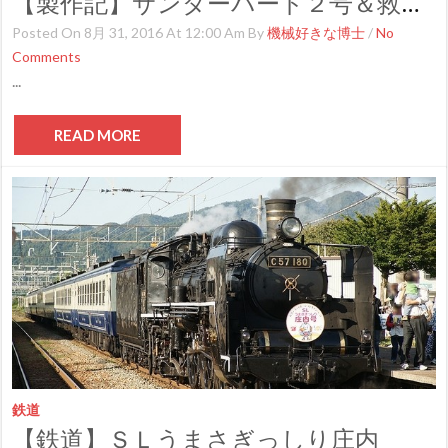
【製作記】サンダーバード２号＆救助メカ 第３０号
Posted On 8月 31, 2016 At 12:00 Am By
機械好きな博士
/
No
Comments
...
READ MORE
鉄道
【鉄道】ＳＬうまさぎっしり庄内