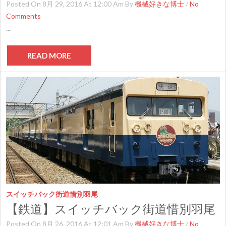
Posted On 8月 29, 2016 At 12:00 Am By
機械好きな博士
/
No
Comments
...
READ MORE
スイッチバック街道惜別羽尾
【鉄道】スイッチバック街道惜別羽尾
Posted On 8月 26, 2016 At 12:01 Am By
機械好きな博士
/
No