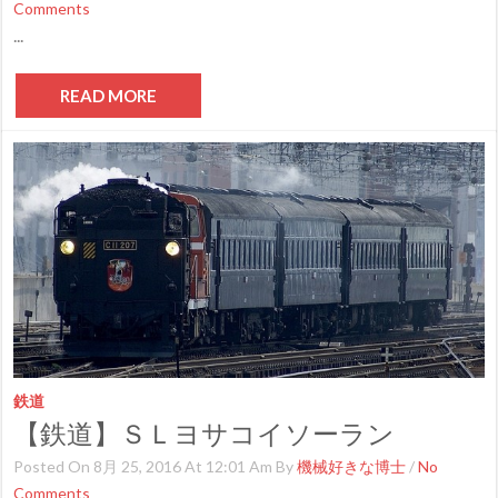
Comments
...
READ MORE
鉄道
【鉄道】ＳＬヨサコイソーラン
Posted On 8月 25, 2016 At 12:01 Am By
機械好きな博士
/
No
Comments