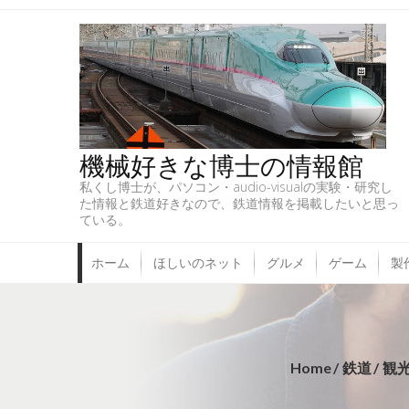
機械好きな博士の情報館
私くし博士が、パソコン・audio-visualの実験・研究し
た情報と鉄道好きなので、鉄道情報を掲載したいと思っ
ている。
ホーム
ほしいのネット
グルメ
ゲーム
製
Home
鉄道
観