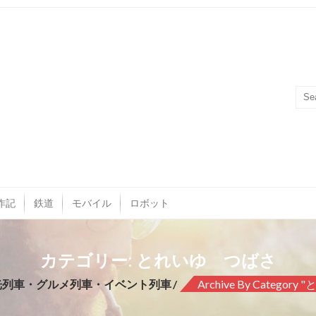
作記
鉄道
モバイル
ロボット
カテゴリー: とれいゆ つばさ
光列車・グルメ列車・イベント列車
Archive By Catego