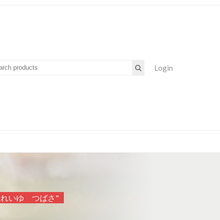
Login
ry "とれいゆ つばさ"