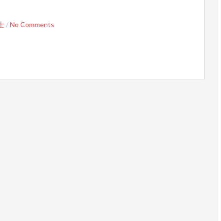
士
/
No Comments