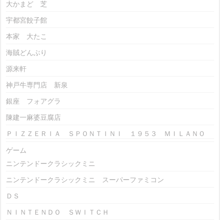
大かまど 芝
宇都宮餃子館
本家 大たこ
海賊どんぶり
源来軒
神戸牛専門店 新泉
銀座 フォアグラ
陳建一麻婆豆腐店
ＰＩＺＺＥＲＩＡ ＳＰＯＮＴＩＮＩ １９５３ ＭＩＬＡＮＯ
ゲーム
ニンテンドークラシックミニ
ニンテンドークラシックミニ スーパーファミコン
ＤＳ
ＮＩＮＴＥＮＤＯ ＳＷＩＴＣＨ