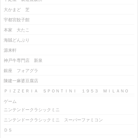
大かまど 芝
宇都宮餃子館
本家 大たこ
海賊どんぶり
源来軒
神戸牛専門店 新泉
銀座 フォアグラ
陳建一麻婆豆腐店
ＰＩＺＺＥＲＩＡ ＳＰＯＮＴＩＮＩ １９５３ ＭＩＬＡＮＯ
ゲーム
ニンテンドークラシックミニ
ニンテンドークラシックミニ スーパーファミコン
ＤＳ