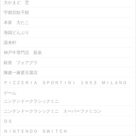
大かまど 芝
宇都宮餃子館
本家 大たこ
海賊どんぶり
源来軒
神戸牛専門店 新泉
銀座 フォアグラ
陳建一麻婆豆腐店
ＰＩＺＺＥＲＩＡ ＳＰＯＮＴＩＮＩ １９５３ ＭＩＬＡＮＯ
ゲーム
ニンテンドークラシックミニ
ニンテンドークラシックミニ スーパーファミコン
ＤＳ
ＮＩＮＴＥＮＤＯ ＳＷＩＴＣＨ