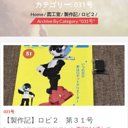
カテゴリー: 031号
Home
図工室
製作記
ロビ２
Archive By Category "031号"
031号
【製作記】ロビ２ 第３１号