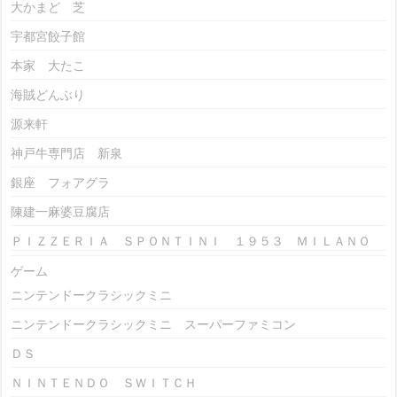
大かまど 芝
宇都宮餃子館
本家 大たこ
海賊どんぶり
源来軒
神戸牛専門店 新泉
銀座 フォアグラ
陳建一麻婆豆腐店
ＰＩＺＺＥＲＩＡ ＳＰＯＮＴＩＮＩ １９５３ ＭＩＬＡＮＯ
ゲーム
ニンテンドークラシックミニ
ニンテンドークラシックミニ スーパーファミコン
ＤＳ
ＮＩＮＴＥＮＤＯ ＳＷＩＴＣＨ