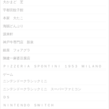
大かまど 芝
宇都宮餃子館
本家 大たこ
海賊どんぶり
源来軒
神戸牛専門店 新泉
銀座 フォアグラ
陳建一麻婆豆腐店
ＰＩＺＺＥＲＩＡ ＳＰＯＮＴＩＮＩ １９５３ ＭＩＬＡＮＯ
ゲーム
ニンテンドークラシックミニ
ニンテンドークラシックミニ スーパーファミコン
ＤＳ
ＮＩＮＴＥＮＤＯ ＳＷＩＴＣＨ