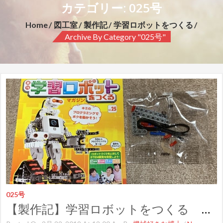
カテゴリー: 025号
Home
図工室
製作記
学習ロボットをつくる
Archive By Category "025号"
025号
【製作記】学習ロボットをつくる 第２５号