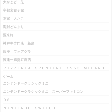
大かまど 芝
宇都宮餃子館
本家 大たこ
海賊どんぶり
源来軒
神戸牛専門店 新泉
銀座 フォアグラ
陳建一麻婆豆腐店
ＰＩＺＺＥＲＩＡ ＳＰＯＮＴＩＮＩ １９５３ ＭＩＬＡＮＯ
ゲーム
ニンテンドークラシックミニ
ニンテンドークラシックミニ スーパーファミコン
ＤＳ
ＮＩＮＴＥＮＤＯ ＳＷＩＴＣＨ