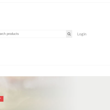
Login
"