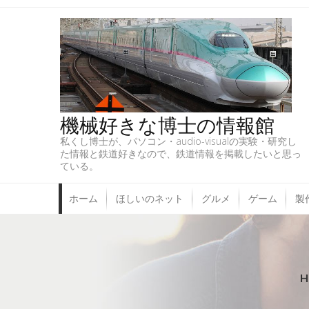
機械好きな博士の情報館
私くし博士が、パソコン・audio-visualの実験・研究し
た情報と鉄道好きなので、鉄道情報を掲載したいと思っ
ている。
ホーム
ほしいのネット
グルメ
ゲーム
製
H