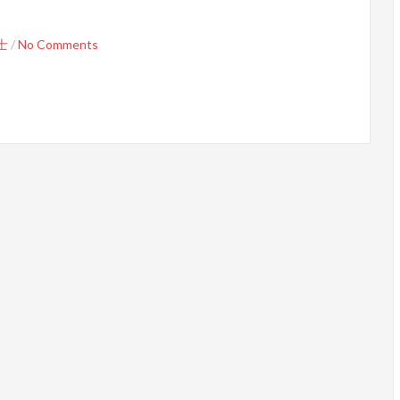
士
/
No Comments