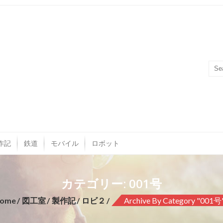
作記
鉄道
モバイル
ロボット
カテゴリー: 001号
ome
図工室
製作記
ロビ２
Archive By Category "001号