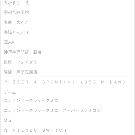
大かまど 芝
宇都宮餃子館
本家 大たこ
海賊どんぶり
源来軒
神戸牛専門店 新泉
銀座 フォアグラ
陳建一麻婆豆腐店
ＰＩＺＺＥＲＩＡ ＳＰＯＮＴＩＮＩ １９５３ ＭＩＬＡＮＯ
ゲーム
ニンテンドークラシックミニ
ニンテンドークラシックミニ スーパーファミコン
ＤＳ
ＮＩＮＴＥＮＤＯ ＳＷＩＴＣＨ